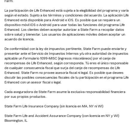
Farm.
La participación de Life Enhanced está sujeta a la elegibilidad del programa y varía
según el estado. Sujeto a los términos y condiciones del acuerdo. La aplicación Life
Enhanced está disponible para Android e iOS. Es posible que se requiera un
dispositivo móvil iOS o Android para usar todas las funciones del programa Life
Enhanced. Los clientes deben aceptar autorizar a State Farm a recopilar datos
sobre salud y bienestar. Los usuarios de aplicaciones móviles deben aceptar un
acuerdo de licencia.
De conformidad con la ley de impuestos pertinente, State Farm puede enviarte y
presentar ante el Servicio de Impuestos Internos y/u otra autoridad de impuestos
aplicable un Formulario 1099-MISC (ingresos misceláneos) por el canje de
recompensas de Life Enhanced, según corresponda. Tú eres el único responsable
de cualquier consecuencia fiscal que surja del canje de recompensas de Life
Enhanced. State Farm no provee asesoría fiscal ni legal. Es posible que desees
discutir las posibles consecuencias fiscales de tu participación en el programa Life
Enhanced con un asesor fiscal o legal.
Cada aseguradora de State Farm asume la exclusiva responsabilidad financiera
por sus propios productos.
State Farm Life Insurance Company (sin licencia en MA, NY ni WI)
State Farm Life and Accident Assurance Company (con licencia en NY y WI)
Bloomington, IL