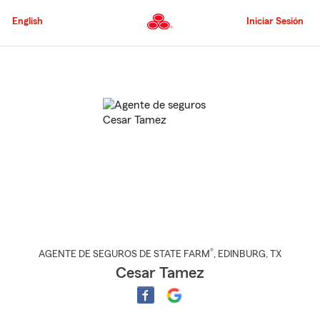
Pasar
al
English
Iniciar Sesión
contenido
principal
Comienzo
del
contenido
principal
®
AGENTE DE SEGUROS DE STATE FARM
,
EDINBURG
, TX
Cesar Tamez