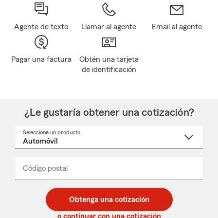
Agente de texto
Llamar al agente
Email al agente
Pagar una factura
Obtén una tarjeta
de identificación
¿Le gustaría obtener una cotización?
Seleccione un producto
Seleccione
un
nombre
de
producto
del
Código postal
Ingresa
Ingresa
_____
menú
un
un
desplegable
código
código
postal
postal
Obtenga una cotización
de
de
5
5
o continuar con una cotización